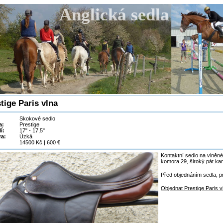
Anglická sedla
tige Paris vlna
Skokové sedlo
a:
Prestige
í:
17" - 17,5"
a:
Úzká
14500 Kč | 600 €
Kontaktní sedlo na vlněném
komora 29, široký pát.k
Před objednáním sedla, p
Objednat Prestige Paris v