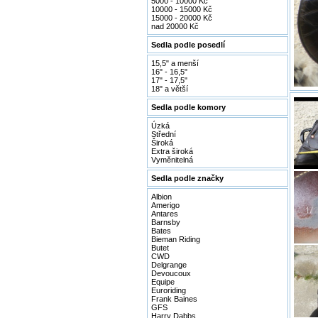
5000 - 10000 Kč
10000 - 15000 Kč
15000 - 20000 Kč
nad 20000 Kč
Sedla podle posedlí
15,5" a menší
16" - 16,5"
17" - 17,5"
18" a větší
Sedla podle komory
Úzká
Střední
Široká
Extra široká
Vyměnitelná
Sedla podle značky
Albion
Amerigo
Antares
Barnsby
Bates
Bieman Riding
Butet
CWD
Delgrange
Devoucoux
Equipe
Euroriding
Frank Baines
GFS
Harry Dabbs