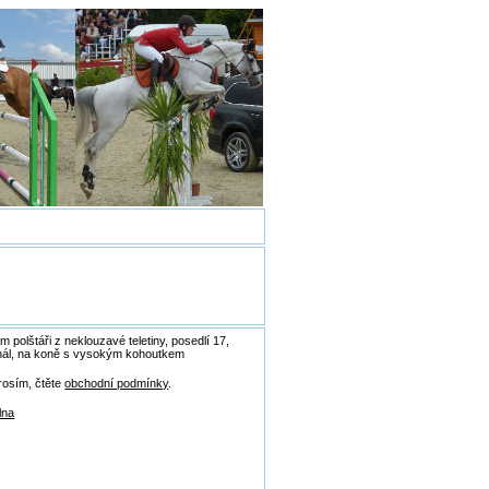
 polštáři z neklouzavé teletiny, posedlí 17,
anál, na koně s vysokým kohoutkem
rosím, čtěte
obchodní podmínky
.
lna