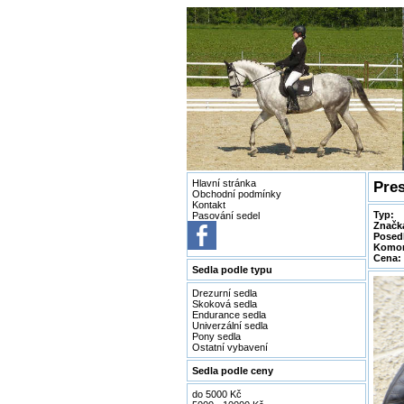
Hlavní stránka
Pres
Obchodní podmínky
Kontakt
Typ:
Pasování sedel
Značk
Posedl
Komor
Cena:
Sedla podle typu
Drezurní sedla
Skoková sedla
Endurance sedla
Univerzální sedla
Pony sedla
Ostatní vybavení
Sedla podle ceny
do 5000 Kč