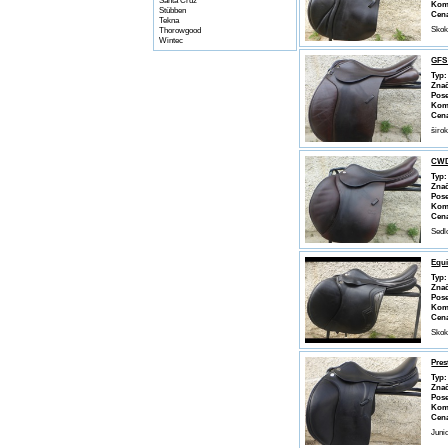
Santa Cruz
Kom
Stübben
Cen
Tekna
Skok
Thorowgood
Wintec
GFS
Typ:
Znač
Pose
Kom
Cen
širo
CWD
Typ:
Znač
Pose
Kom
Cen
Sedl
Equi
Typ:
Znač
Pose
Kom
Cen
Skok
Pres
Typ:
Znač
Pose
Kom
Cen
Juni