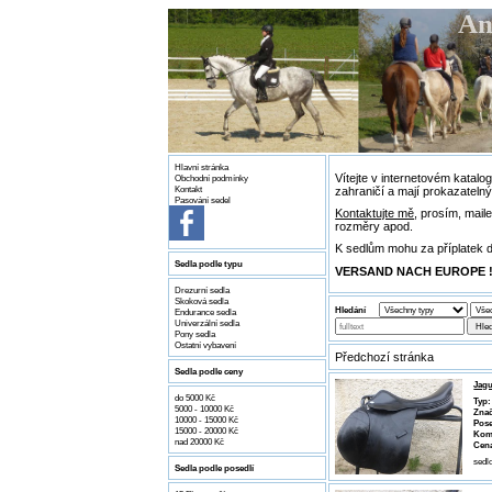
An
Hlavní stránka
Vítejte v internetovém katal
Obchodní podmínky
Kontakt
zahraničí a mají prokazateln
Pasování sedel
Kontaktujte mě
, prosím, mail
rozměry apod.
K sedlům mohu za příplatek d
Sedla podle typu
VERSAND NACH EUROPE !
Drezurní sedla
Skoková sedla
Hledání
Endurance sedla
Univerzální sedla
Hled
Pony sedla
Ostatní vybavení
Předchozí stránka
Sedla podle ceny
Jagu
do 5000 Kč
Typ:
5000 - 10000 Kč
Znač
10000 - 15000 Kč
Pose
15000 - 20000 Kč
Kom
nad 20000 Kč
Cen
sedl
Sedla podle posedlí