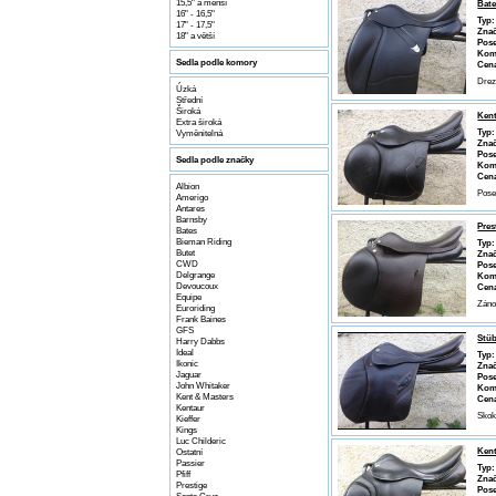
15,5" a menší
Bate
16" - 16,5"
Typ:
17" - 17,5"
Znač
18" a větší
Pose
Kom
Sedla podle komory
Cen
Drez
Úzká
Střední
Široká
Ken
Extra široká
Typ:
Vyměnitelná
Znač
Pose
Sedla podle značky
Kom
Cen
Albion
Pose
Amerigo
Antares
Barnsby
Pre
Bates
Bieman Riding
Typ:
Butet
Znač
CWD
Pose
Delgrange
Kom
Devoucoux
Cen
Equipe
Záno
Euroriding
Frank Baines
GFS
Stüb
Harry Dabbs
Ideal
Typ:
Ikonic
Znač
Jaguar
Pose
John Whitaker
Kom
Kent & Masters
Cen
Kentaur
Skok
Kieffer
Kings
Luc Childeric
Ken
Ostatní
Passier
Typ:
Pfiff
Znač
Prestige
Pose